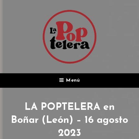
LA POPTELERA
Menú
La Mejor Banda De Pop/rock En Español
LA POPTELERA en
Boñar (León) – 16 agosto
2023